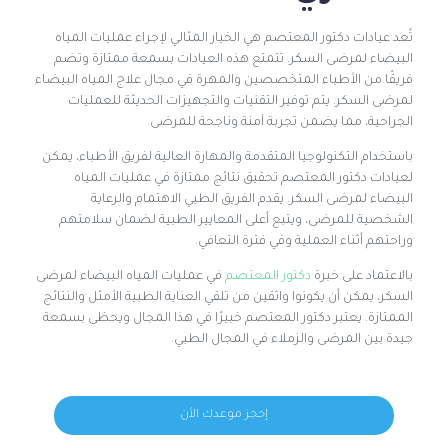
تُعد عيادات دكتور المعتصم هي الخيار المثالي لإجراء عمليات المياه
البيضاء لمرضى السكر. تتمتع هذه العيادات بسمعة ممتازة وتضم
فريقًا من الأطباء المتخصصين والمهرة في مجال علاج المياه البيضاء
لمرضى السكر. يتم توفير التقنيات والتجهيزات الحديثة للعمليات
الجراحية، مما يضمن تجربة آمنة وناجحة للمرضى.
باستخدام التكنولوجيا المتقدمة والمهارة العالية لفريق الأطباء، يمكن
لعيادات دكتور المعتصم تحقيق نتائج ممتازة في عمليات المياه
البيضاء لمرضى السكر. يقدم الفريق الطبي الاهتمام والرعاية
الشخصية للمرضى، ويتبع أعلى المعايير الطبية لضمان سلامتهم
وراحتهم أثناء العملية وفي فترة التعافي.
بالاعتماد على خبرة
دكتور المعتصم
في عمليات المياه البيضاء لمرضى
السكر، يمكن أن يكونوا واثقين من تلقي العناية الطبية الأمثل والنتائج
الممتازة. يعتبر دكتور المعتصم خبيرًا في هذا المجال ويحظى بسمعة
جيدة بين المرضى والزملاء في المجال الطبي.
إحجز موعدك الأن