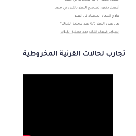
أفضل دكتور تصحيح النظر بالليزر في مصر
علاج المياه البيضاء في العين
هل يعود النظر 6/6 بعد عملية الليزك؟
أسباب ضعف النظر بعد عملية الليزك
تجارب لحالات القرنية المخروطية