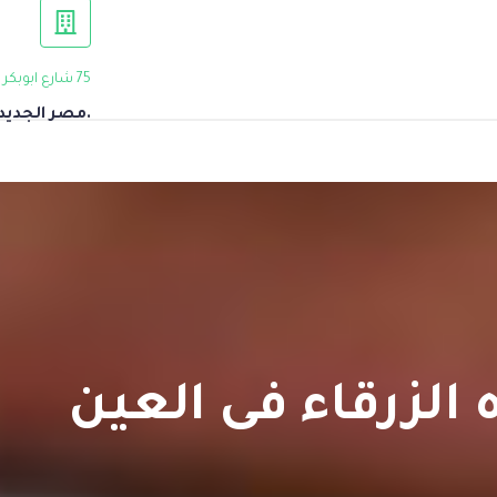
75 شارع ابوبكر الصديق ,النزهة
.مصر الجديدة
الزرقاء فى العين