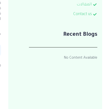
ف
المقالات
ف
ف
Contact us
ا
ت
Recent Blogs
خ
No Content Available
ه