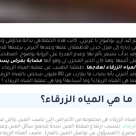
م أعد أرى بوضوح يا عزيزتي. كانت هذه الجملة هي بداية مخاوفي وش
ي زيارة إلى منزل جدتي للاطمئنان عليها وعندها أخبرتني برغبتها ل
قد بدأت تشعر بألم بها، وعدم القدرة على الرؤية بوضوح، اصطحبت
لى أعينها، وهنا كان الخبر المحزن لي وهو أنها
مصابة بمرض يسمى 
لمياه الزرقاء لعلاجها
، طمئننا الطبيب عن عملية المياه الزرقاء 
ما هي المياه الزرقاء؟ وما أسبابها؟ وما هي عملية المياه الزرقاء ؟
ما هي المياه الزرقاء؟
لمياه الزرقاء هي مجموعة من الأعراض التي تصيب العين، والتي قد
لزرقاء
. يتسبب ارتفاع ضغط العين نتيجةً لتجمع سائل العين وعد
لبصري (المسؤول عن توصيل العين بالمخ). تصيب المياه الزرقاء ك