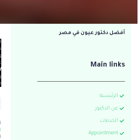
العربية
English
(
الإنجليزية
)
أفضل دكتور عيون في مصر
ل
ف
و
ع
Main links
ا
ف
الرئيسية
عن الدكتور
الخدمات
ا
ا
Appointment
ا