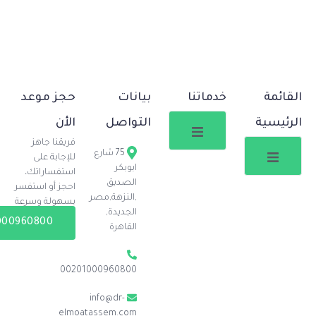
خدماتنا
بيانات
حجز موعد
التواصل
الأن
فريقنا جاهز
75 شارع
للإجابة على
ابوبكر
استفساراتك،
الصديق
احجز أو استفسر
,النزهة,مصر
بسهولة وسرعة
الجديدة,
00201000960800
القاهرة
00201000960800
info@dr-
elmoatassem.com