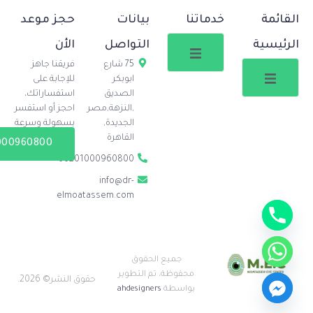
القائمة
خدماتنا
بيانات
حجز موعد
الرئيسية
التواصل
الأن
75 شارع
فريقنا جاهز
ابوبكر
للإجابة على
الصديق
استفساراتك،
,النزهة,مصر
احجز أو استفسر
الجديدة,
بسهولة وسرعة
القاهرة
000960800
00201000960800
info@dr-
elmoatassem.com
جميع الحقوق
محفوظة، تم التطوير
حقوق النشر© 2026.
بواسطة
ahdesigners