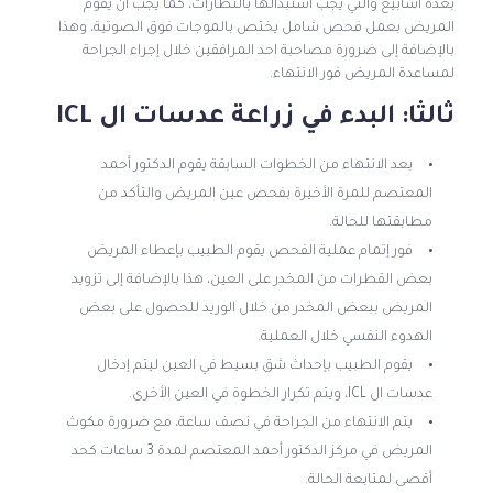
بعدة أسابيع والتي يجب استبدالها بالنظارات، كما يجب أن يقوم
المريض بعمل فحص شامل يختص بالموجات فوق الصوتية، وهذا
بالإضافة إلى ضرورة مصاحبة احد المرافقين خلال إجراء الجراحة
لمساعدة المريض فور الانتهاء.
ثالثا: البدء في زراعة عدسات ال ICL
بعد الانتهاء من الخطوات السابقة يقوم الدكتور أحمد
المعتصم للمرة الأخيرة بفحص عين المريض والتأكد من
مطابقتها للحالة.
فور إتمام عملية الفحص يقوم الطبيب بإعطاء المريض
بعض القطرات من المخدر على العين، هذا بالإضافة إلى تزويد
المريض ببعض المخدر من خلال الوريد للحصول على بعض
الهدوء النفسي خلال العملية.
يقوم الطبيب بإحداث شق بسيط في العين ليتم إدخال
عدسات ال ICL، ويتم تكرار الخطوة في العين الأخرى.
يتم الانتهاء من الجراحة في نصف ساعة، مع ضرورة مكوث
المريض في مركز الدكتور أحمد المعتصم لمدة 3 ساعات كحد
أقصى لمتابعة الحالة.