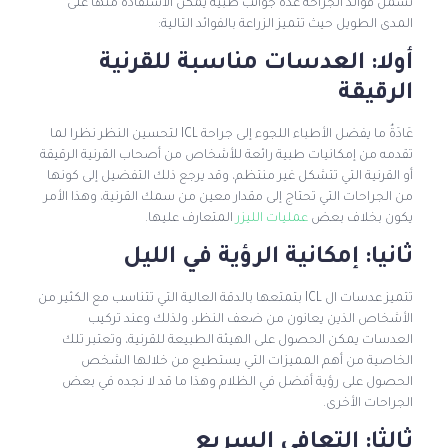
تشمل فوائد الجراحة عدة جوانب طبية يمكن الاستفادة منها على
المدى الطويل حيث تتميز الزراعة بالفوائد التالية:
أولا: العدسات مناسبة للقرنية
الرقيقة
عَادَةٌ ما يفضل الأطباء اللجوء إلى جراحة ICL لتحسين النظر نظرا لما
تقدمه من إمكانيات طبية رائعة للأشخاص من أصحاب القرنية الرقيقة
أو القرنية التي تتشكل غير منتظم، وقد يرجع ذلك التفضيل إلى كونها
من الجراحات التي تحتاج إلى مقدار معين من سمك القرنية، وهذا الأمر
يكون بخلاف بعض
عمليات الليزر
المتعارف عليها.
ثانيا: إمكانية الرؤية في الليل
تتميز عدسات ال ICL بتمتعها بالدقة العالية التي تتناسب مع الكثير من
الأشخاص الذين يعانون من ضعف النظر، ولذلك وعند تركيب
العدسات يمكن الحصول على الهيئة الطبيعة للقرنية، وتعتبر تلك
الخاصية من أهم المميزات التي يستطيع من خلالها الشخص
الحصول على رؤية أفضل في الظلام وهذا ما قد لا نجده في بعض
الجراحات الأخرى.
ثالثا: التعافي السريع