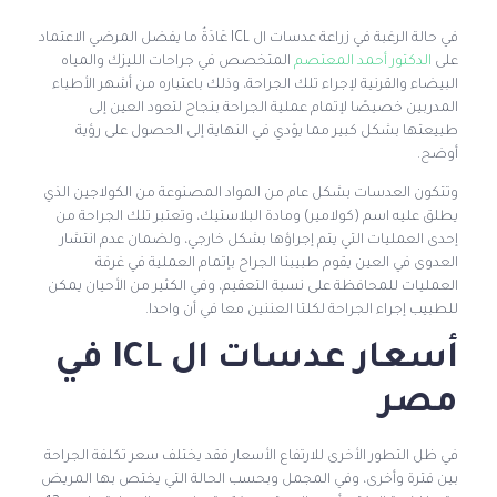
في حالة الرغبة في زراعة عدسات ال ICL عَادَةٌ ما يفضل المرضي الاعتماد
على
الدكتور أحمد المعتصم
المتخصص في جراحات الليزك والمياه
البيضاء والقرنية لإجراء تلك الجراحة، وذلك باعتباره من أشهر الأطباء
المدربين خصيصًا لإتمام عملية الجراحة بنجاح لتعود العين إلى
طبيعتها بشكل كبير مما يؤدي في النهاية إلى الحصول على رؤية
أوضح.
وتتكون العدسات بشكل عام من المواد المصنوعة من الكولاجين الذي
يطلق عليه اسم (كولامير) ومادة البلاستيك، وتعتبر تلك الجراحة من
إحدى العمليات التي يتم إجراؤها بشكل خارجي، ولضمان عدم انتشار
العدوى في العين يقوم طبيبنا الجراح بإتمام العملية في غرفة
العمليات للمحافظة على نسبة التعقيم، وفي الكثير من الأحيان يمكن
للطبيب إجراء الجراحة لكلتا العننين معا في أن واحدا.
أسعار عدسات ال ICL في
مصر
في ظل التطور الأخرى للارتفاع الأسعار فقد يختلف سعر تكلفة الجراحة
بين فترة وأخرى، وفي المجمل وبحسب الحالة التي يختص بها المريض