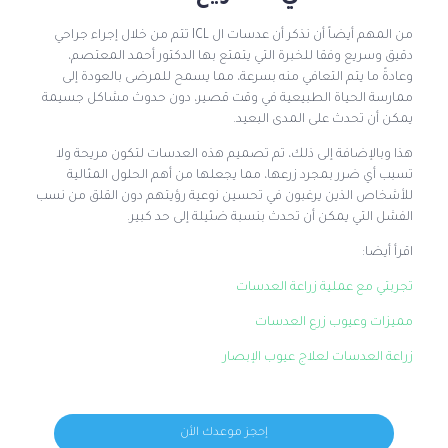
من المهم أيضاً أن نذكر أن عدسات ال ICL تتم من خلال إجراء جراحي
دقيق وسريع وفقا للخبرة التي يتمتع بها الدكتور أحمد المعتصم،
وعادةً ما يتم التعافي منه بسرعة، مما يسمح للمرضى بالعودة إلى
ممارسة الحياة الطبيعية في وقت قصير، دون حدوث مشاكل جسيمة
يمكن أن تحدث على المدى البعيد.
هذا وبالإضافة إلى ذلك، تم تصميم هذه العدسات لتكون مريحة ولا
تسبب أي ضرر بمجرد زرعها، مما يجعلها من أهم الحلول المثالية
للأشخاص الذين يرغبون في تحسين نوعية رؤيتهم دون القلق من نسب
الفشل التي يمكن أن تحدث بنسبة ضئيلة إلى حد كبير.
اقرأ أيضا:
تجربتي مع عملية زراعة العدسات
مميزات وعيوب زرع العدسات
زراعة العدسات لعلاج عيوب الإبصار
إحجز موعدك الأن