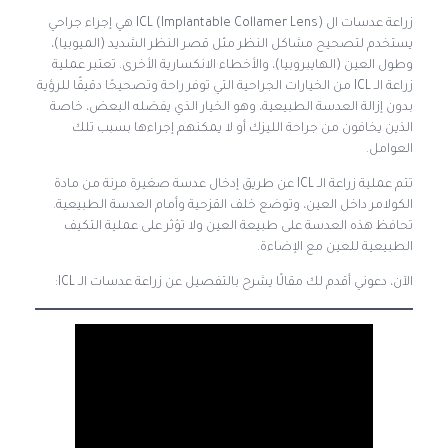
زراعة عدسات ال ICL (Implantable Collamer Lens) هي إجراء جراحي
يستخدم لتصحيح مشاكل النظر مثل قصر النظر الشديد (الميوبيا)،
وطول العين (الهايبروبيا)، والأخطاء الانكسارية الأخرى. تعتبر عملية
زراعة الـ ICL من الخيارات الجراحية التي توفر راحة وتصحيحًا دقيقًا للرؤية
بدون إزالة العدسة الطبيعية، وهو الخيار الذي يفضله البعض، خاصة
الذين يخافون من جراحة الليزك أو لا يمكنهم إجراءها بسبب تلك
العوامل.
تتم عملية زراعة الـ ICL عن طريق إدخال عدسة صغيرة مرنة من مادة
الكولامر داخل العين، وتوضع خلف القزحية وأمام العدسة الطبيعية.
تحافظ هذه العدسة على طبيعة العين ولا تؤثر على عملية التكيف
الطبيعية للعين مع الإضاءة.
الآن، دعوني أقدم لك مقالًا يشرح بالتفصيل عن زراعة عدسات الـ ICL: