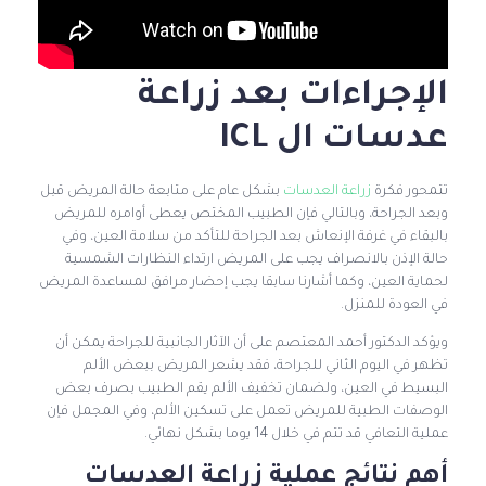
الإجراءات بعد زراعة
عدسات ال ICL
تتمحور فكرة
زراعة العدسات
بشكل عام على متابعة حالة المريض قبل
وبعد الجراحة، وبالتالي فإن الطبيب المختص يعطى أوامره للمريض
بالبقاء في غرفة الإنعاش بعد الجراحة للتأكد من سلامة العين، وفي
حالة الإذن بالانصراف يجب على المريض ارتداء النظارات الشمسية
لحماية العين، وكما أشارنا سابقا يجب إحضار مرافق لمساعدة المريض
في العودة للمنزل.
ويؤكد الدكتور أحمد المعتصم على أن الآثار الجانبية للجراحة يمكن أن
تظهر في اليوم الثاني للجراحة، فقد يشعر المريض ببعض الألم
البسيط في العين، ولضمان تخفيف الألم يقم الطبيب بصرف بعض
الوصفات الطبية للمريض تعمل على تسكين الألم، وفي المجمل فإن
عملية التعافي قد تتم في خلال 14 يوما بشكل نهائي.
أهم نتائج عملية زراعة العدسات