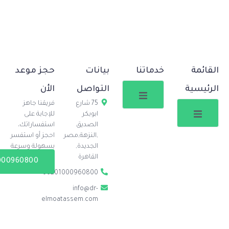
خدماتنا
بيانات
حجز موعد
التواصل
الأن
75 شارع
فريقنا جاهز
ابوبكر
للإجابة على
الصديق
استفساراتك،
,النزهة,مصر
احجز أو استفسر
الجديدة,
بسهولة وسرعة
القاهرة
00201000960800
00201000960800
info@dr-
elmoatassem.com