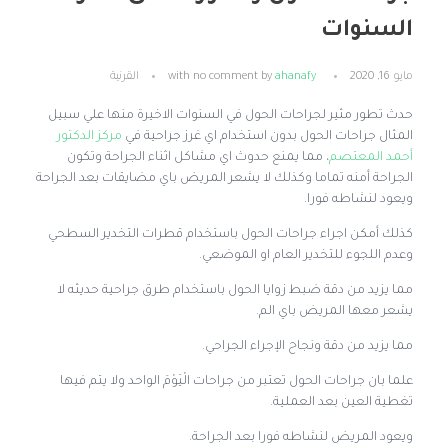
السنوات
مايو 16, 2020
ahanafy
by
no comment
with
القرنية
حدث تطور مثير لجراحات الحول في السنوات الاخيرة منها علي سبيل
المثال جراحات الحول بدون استخدام اي غرز جراحية في
مركز الدكتور
أحمد المعتصم
، مما يمنع حدوث اي مشاكل اثناء الجراحة وتكون
الجراحة أمنه تماما وكذلك لا يشعر المريض باي مضايقات بعد الجراحة
ويعود لنشاطه فورا.
كذلك أمكن اجراء جراحات الحول باستخدام قطرات التخدير السطحي
وعدم اللجوء للتخدير العام او الموضعي.
مما يزيد من دقة ضبط زوايا الحول باستخدام طرق جراحية حديثه لا
يشعر معها المريض باي الم.
مما يزيد من دقة ونجاح الإجراء الجراحي.
علما بان جراحات الحول تعتبر من جراحات الْيَوْمَ الواحد ولا يتم فيها
تغطية العين بعد العملية.
ويعود المريض لنشاطه فورا بعد الجراحة.