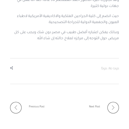
وقد تجاوزت خبرة الدكتور أحمد المعتصم 30 عاماً، كما أنه عمل في
جهات دولية كثيرة.
حيث انضم إلى كلية الجراحين الملكية والاكاديمية الأمريكية لاطباء
العيون والجمعية الدولية للجراحة التصحيحية.
وبذلك يمكن اعتباره أفضل طبيب في مصر دون شك ويجب على كل
مريض حول التوجه إلى مركزه لعلاج حالته إن شاء الله.
Tags: No tags
Previous Post
Next Post