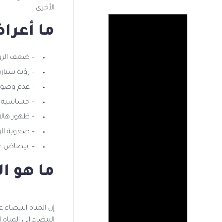
الأخرى .
ما أعرا
– ضعف الرؤي
– رؤية ستارة
– عدم وضوح
– حساسية ا
– ظهور هال
– صعوبة الر
– ابيضاض ع
ما هو ال
إن المياه البيضاء
البيضاء إلى المياه