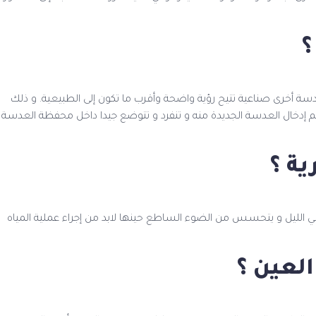
؟
عدسة أخرى صناعية تتيح رؤية واضحة وأقرب ما تكون إلى الطبيعية. و ذلك
 شق جراحي كان يتراوح سابقا بين 13-15 ملم و حديثاً أصبح طوله حوالي 3 ملم يتم إدخال العدسة الجديدة منه و تنفرد و تتوضع جيدا داخل محفظة العدسة
ة ؟
ة في الليل و يتحسس من الضوء الساطع حينها لابد من إجراء عملية المياه
العين ؟