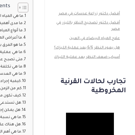
ents
أفضل دكتور زراعة عدسات في مصر
ما هي المياه 
أفضل دكتور تصحيح النظر بالليزر في
ما مدى أهمية
مصر
ما أنواع الميا
ما أعراض المي
علاج المياه البيضاء في العين
ما هو الفرق بي
هل يعود النظر 6/6 بعد عملية الليزك؟
ما هي عملية ا
أسباب ضعف النظر بعد عملية الليزك
متى تصبح عمل
ما هي تكلفة ع
ما هي العدسا
تجارب لحالات القرنية
كيفية إجراء 
كم من الزمن 
المخروطية
كيف تكون مرح
هل تستدعي ع
هل يمكن إجرا
ما هي نسبة ن
هل هناك علاق
ما هي أهم ال