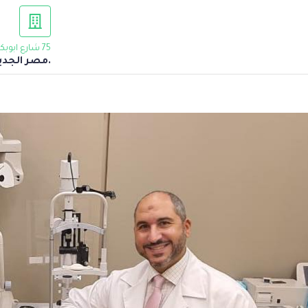
75 شارع ابوبكر الصديق ,النزهة
.مصر الجديد