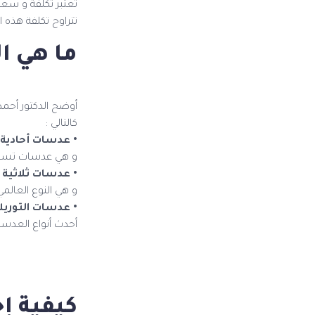
تعتبر تكلفة و سعر
تتراوح تكلفة هذه العملية بين 9000-000
ما هي ا
أوضح الدكتور أحم
كالتالي :
• عدسات أحادية ا
و هي عدسات تسمح ب
• عدسات ثلاثية أ
و هي النوع العالم
• عدسات التوري
أحدث أنواع العدسات
كيفية إج