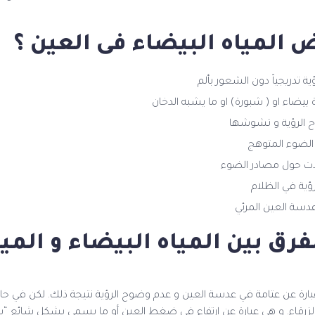
ض المياه البيضاء فى العين ؟
ة تدريجياً دون الشعور بألم
 بيضاء او ( شبورة) او ما يشبه الدخان
 الرؤية و تشوشها
لضوء المتوهج
ات حول مصادر الضوء
ؤية في الظلام
دسة العين المرئي
فرق بين المياه البيضاء و الميا
 عبارة عن عتامة في عدسة العين و عدم وضوح الرؤية نتيجة ذلك. لكن في حا
 الزرقاء. و هي عبارة عن ارتفاع في ضغط العين أو ما يسمى بشكل شائع “سارق