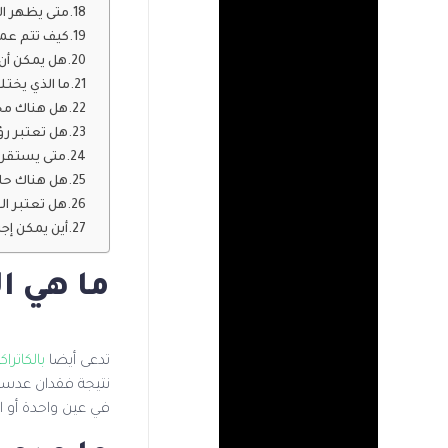
متى يظهر ال
كيف تتم عمل
هل يمكن أن ت
ما الذي يختل
هل هناك مخا
هل تعتبر رؤي
متى يستقر ا
هل هناك حال
هل تعتبر ا
أين يمكن إجر
ما هي ال
تدعى أيضا
بالكاترا
نتيجة فقدان عدسة ا
في عين واحدة أو الع