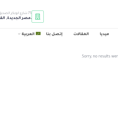
75 شارع ابوبكر الصديق ,النزهة
.مصر الجديدة, الق
ميديا
المقالات
إتصل بنا
العربية
Sorry, no results wer