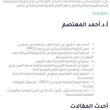
يأتي د.المعتصم في مقدمة الأطباء أصحاب الكفاءة في علاج القرنية المخروطية
وزراعة القرنية، ويعتبر أفضل دكتور لعلاج القرنية المخروطية في مصر
Read More
أ.د أحمد المعتصم
أستاذ طب العيون في كلية الطب بجامعة عين شمس.
زميل الكلية الملكية للجراحين في إدنبرة (FRCS).
الدكتور أحمد المعتصم عضو في الأكاديمية الأمريكية لطب
العيون في سان فرانسيسكو.
عضو في الجمعية الأوروبية لطب العيون.
عضو في الجمعية الأوروبية للقرنية، وإعتام عدسة العين، وزرع
العدسات، وتصحيح النظر بالليزر الفيمتو ثانية.
الدكتور أحمد المعتصم عضو في الجمعية الدولية للجراحة
التصحيحية.
زمالة الكلية الملكية للجراحين (FRCS) – غلاسكو، المملكة
المتحدة.
باحث ومحاضر دولي، نُشرت أبحاثه في كبرى المجلات والدوريات
العلمية المتخصصة.
أحدث المقالات