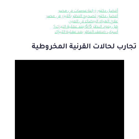
أفضل دكتور زراعة عدسات في مصر
أفضل دكتور تصحيح النظر بالليزر في مصر
علاج المياه البيضاء في العين
هل يعود النظر 6/6 بعد عملية الليزك؟
أسباب ضعف النظر بعد عملية الليزك
تجارب لحالات القرنية المخروطية